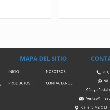
Ficha Técnica
Ficha Técnica
MAPA DEL SITIO
CONT
INICIO
NOSOTROS
(01
981
PRODUCTOS
CONTÁCTANOS
Código Postal 
Ventas@lineaq
Calle. B MZ C LT.