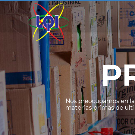
P
Nos preocupamos en la
materias primas de ult