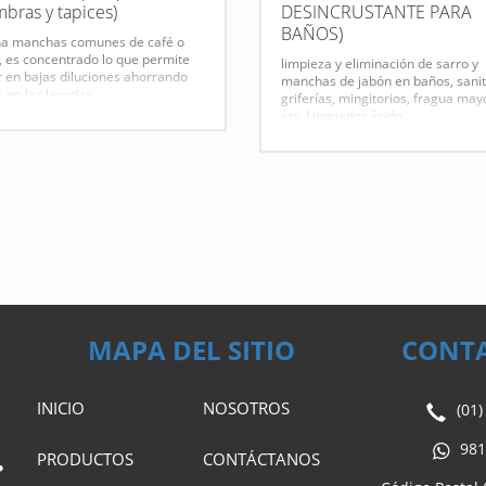
mbras y tapices)
DESINCRUSTANTE PARA
BAÑOS)
na manchas comunes de café o
, es concentrado lo que permite
limpieza y eliminación de sarro y
r en bajas diluciones ahorrando
manchas de jabón en baños, sanit
 en las lavadas.
griferías, mingitorios, fragua mayó
etc. Limpiador ácido.
Ficha Técnica
Ficha Técnica
MAPA DEL SITIO
CONT
INICIO
NOSOTROS
(01
981
PRODUCTOS
CONTÁCTANOS