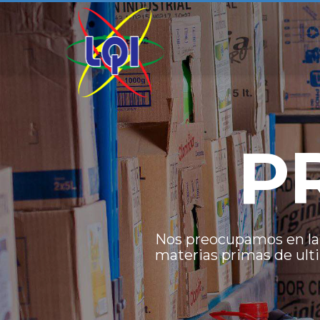
P
Nos preocupamos en la
materias primas de ult