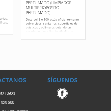
PERFUMADO (LIMPIADOR
MULTIPRIOPOSITO
PERFUMADO)
arios,
Detersol Bio 100 actúa eficientemente
licas,
sobre pisos, sanitarios, superficies de
plásticos y polímeros dejando un
agradable olor a limpio. Alcalino no
cáustico
Ficha Técnica
ACTANOS
SÍGUENOS
) 521 8623
 323 088