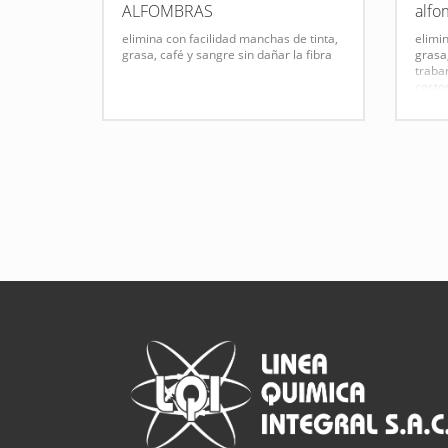
ALFOMBRAS
alfo
elimina con facilidad manchas de tinta,
elimi
grasa, café y sangre sin dañar la fibra
grasa
traba
costos
Ficha Técnica